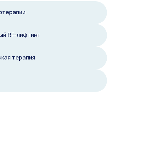
отерапии
ый RF-лифтинг
кая терапия