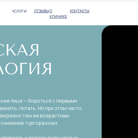
ОТЗЫВЫ
О
КОНТАКТЫ
УСЛУГИ
КЛИНИКЕ
СКАЯ
ЛОГИЯ
коже лица — бороться с первыми
жнять, питать. Но при этом часто
одвержено тем же возрастным
 снижение тургора кожи,
едливость и делаем тело частью