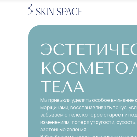
ЭСТЕТИЧЕ
КОСМЕТО
ТЕЛА
Мы привыкли уделять особое внимание 
морщинами, восстанавливать тонус, увла
забываем о теле, которое стареет и п
изменениям: потеря упругости, сухость,
застойные явления.
В Skin Space мы восстанавливаем справ