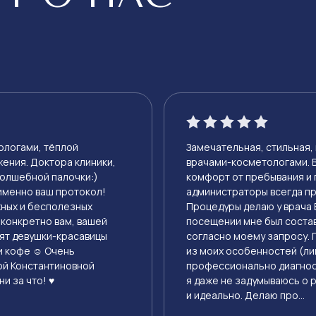
ологами, тёплой
Замечательная, стильная,
ения. Доктора клиники,
врачами-косметологами. 
волшебной палочки:)
комфорт от пребывания и 
именно ваш протокол!
администраторы всегда пр
жных и бесполезных
Процедуры делаю у врача 
 конкретно вам, вашей
посещении мне был соста
тят девушки-красавицы
согласно моему запросу.
и кофе ☺️ Очень
из моих особенностей (ли
ой Константиновной
профессионально диагнос
и за что! ♥️
я даже не задумываюсь о р
и идеально. Делаю про...