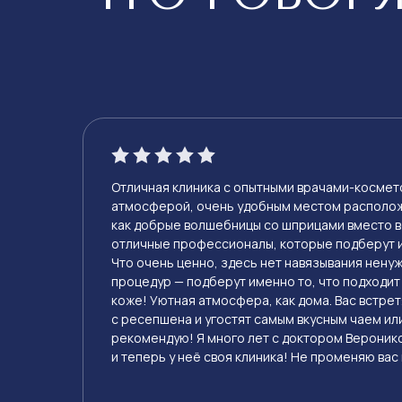
Отличная клиника с опытными врачами-космет
атмосферой, очень удобным местом располож
как добрые волшебницы со шприцами вместо 
отличные профессионалы, которые подберут 
Что очень ценно, здесь нет навязывания нену
процедур — подберут именно то, что подходит
коже! Уютная атмосфера, как дома. Вас встре
с ресепшена и угостят самым вкусным чаем ил
рекомендую! Я много лет с доктором Вероник
и теперь у неё своя клиника! Не променяю вас н