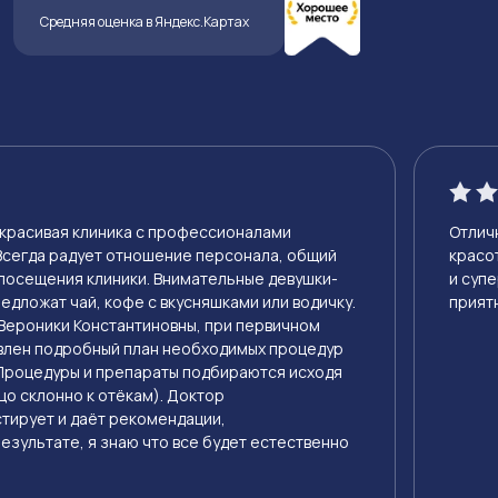
Средняя оценка в Яндекс.Картах
 красивая клиника с профессионалами
Отлич
Всегда радует отношение персонала, общий
красо
посещения клиники. Внимательные девушки-
и суп
едложат чай, кофе с вкусняшками или водичку.
прият
Вероники Константиновны, при первичном
влен подробный план необходимых процедур
 Процедуры и препараты подбираются исходя
цо склонно к отёкам). Доктор
тирует и даёт рекомендации,
езультате, я знаю что все будет естественно